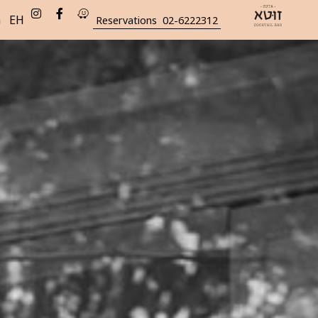
n
EH
Reservations
02-6222312