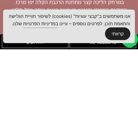
במרחק הליכה קצר מתחנת הרכבת הקלה יפו מרכז.
המיקום המרכזי והנגיש מאפשר הגעה נוחה מכל חלקי
אנו משתמשים ב"קבצי עוגיות" (cookies) לשיפור חוויית הגלישה
העיר והסביבה.
והתאמת תוכן. לפרטים נוספים – עיינו
במדיניות הפרטיות
שלנו.
קראתי
חניון מרכז אשדר
02-6222312
לאירועים
הרב קוק 6 ירושלים
חנייה בתשלום
נסיעה עם
Waze הרב קוק
6 ירושלים
חנייה בתשלום
חניון מכללת
הדסה/חניון בית
הלמסלי
כתובת: הרב קוק
11
חנייה בתשלום