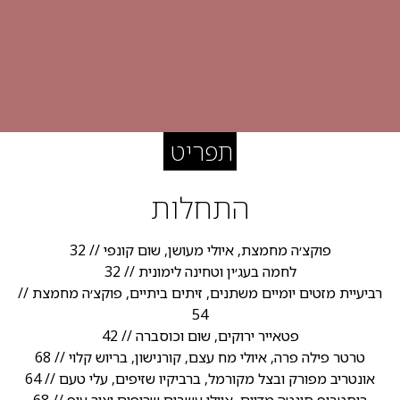
תפריט
התחלות
פוקצ׳ה מחמצת, איולי מעושן, שום קונפי // 32
לחמה בעג׳ין וטחינה לימונית // 32
רביעיית מזטים יומיים משתנים, זיתים ביתיים, פוקצ׳ה מחמצת //
54
פטאייר ירוקים, שום וכוסברה // 42
טרטר פילה פרה, איולי מח עצם, קורנישון, בריוש קלוי // 68
אונטריב מפורק ובצל מקורמל, ברביקיו שזיפים, עלי טעם // 64