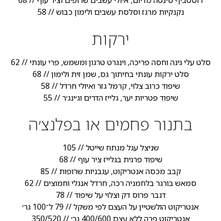
רוסטביף סינטה מדיום, איולי עשבים שרופים וציר עוף // 68
נקנקיות מרגז וסלסת עשבים ולימון כבוש // 58
ירקות
סלט עלי גינה וחסה פריכה, וינגרט טרגון ומשמש, פרי עונתי // 62
סלט ירקות עונתי בחיתוך גס, שמן זית ולימון // 68
שיפוד כרוב צלוי, קרמל גזר ואיולי חרדל // 58
שיפוד פטריות יער, גלייז הדרים וג׳ינג׳ר // 55
בתנור פחמים או בפלנצ׳ה
שניצל עגל מנתח שייטל // 105
שיפוד פרגית בגלייז ציר עוף // 68
קבב מכסה אנטריקוט, עגבניות שרופות // 85
סמאש בורגר בלחמניה רכה, חרדל אנגלי וחמוצים // 62
דנבר פרוס דק וצלוי על שיפוד // 78
אנטריקוט הולשטיין על העצם לפי משקל // 79 ל־100 גר׳
אנטריקוט פרה ללא עצם 400/600 גר׳ // 350/520